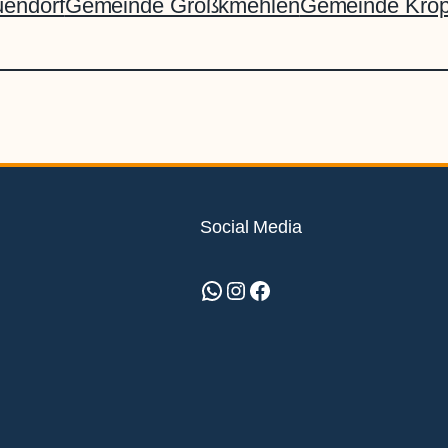
endorf
Gemeinde Großkmehlen
Gemeinde Kro
Social Media
WhatsApp
Instagram
Facebook