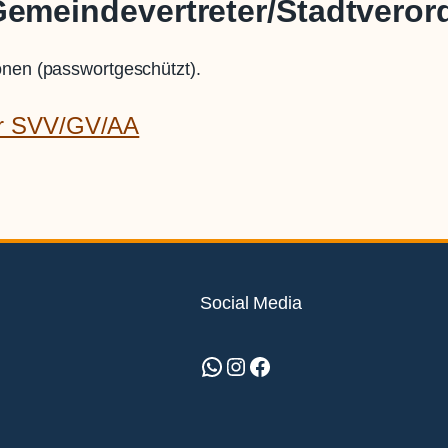
Gemeindevertreter/Stadtveror
onen (passwortgeschützt).
der SVV/GV/AA
Social Media
WhatsApp
Instagram
Facebook